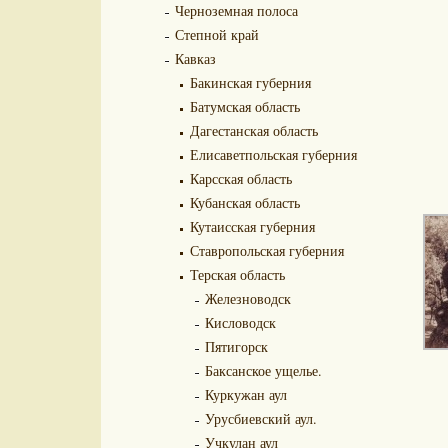
Черноземная полоса
Степной край
Кавказ
Бакинская губерния
Батумская область
Дагестанская область
Елисаветпольская губерния
Карсская область
Кубанская область
Кутаисская губерния
Ставропольская губерния
Терская область
Железноводск
Кисловодск
Пятигорск
Баксанское ущелье.
Куркужан аул
Урусбиевский аул.
Учкулан аул