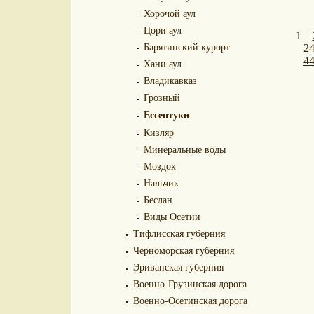
Хорочой аул
Цори аул
1
Барятинский курорт
2
4
Хани аул
Владикавказ
Грозный
Ессентуки
Кизляр
Минеральные воды
Моздок
Нальчик
Беслан
Виды Осетии
Тифлисская губерния
Черноморская губерния
Эриванская губерния
Военно-Грузинская дорога
Военно-Осетинская дорога