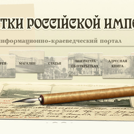
ЛИТЕРАТУРА
АДРЕСНАЯ
РЕЯ
МАГАЗИН
СТАТЬИ
ОБ ОТКРЫТКАХ
КНИГА