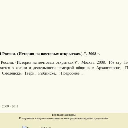
 России. (История на почтовых открытках.).". 2008 г.
 России. (История на почтовых открытках.)". Москва. 2008. 168 стр. 
ывается о жизни и деятельности немецкой общины в Архангельске, П
 Смоленске, Твери, Рыбинске,...
Подробнее...
 2009 - 2011
Все права защищены.
Копирование материалов возможно только c разрешения администрации сайта.