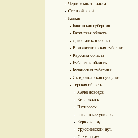
Черноземная полоса
Степной край
Кавказ
Бакинская губерния
Батумская область
Дагестанская область
Елисаветпольская губерния
Карсская область
Кубанская область
Кутаисская губерния
Ставропольская губерния
Терская область
Железноводск
Кисловодск
Пятигорск
Баксанское ущелье.
Куркужан аул
Урусбиевский аул.
Учкулан аул