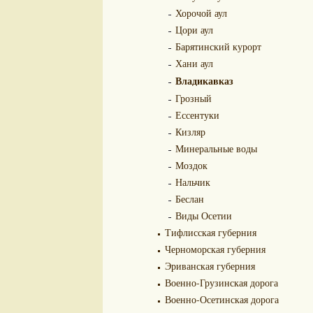
Хорочой аул
Цори аул
Барятинский курорт
Хани аул
Владикавказ
Грозный
Ессентуки
Кизляр
Минеральные воды
Моздок
Нальчик
Беслан
Виды Осетии
Тифлисская губерния
Черноморская губерния
Эриванская губерния
Военно-Грузинская дорога
Военно-Осетинская дорога