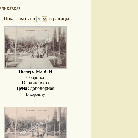
адикавказ
Показывать по
страницы
9
Номер:
M25084
Оборотка
Владикавказ
Цена:
договорная
В корзину