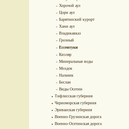
Хорочой аул
Цори аул
Барятинский курорт
Хани аул
Владикавказ
Грозный
Ессентуки
Кизляр
Минеральные воды
Моздок
Нальчик
Беслан
Виды Осетии
Тифлисская губерния
Черноморская губерния
Эриванская губерния
Военно-Грузинская дорога
Военно-Осетинская дорога