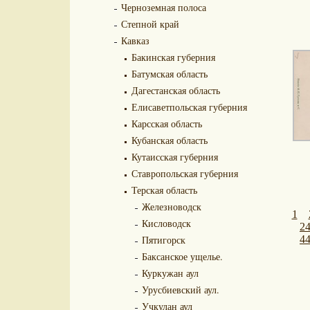
Черноземная полоса
Степной край
Кавказ
Бакинская губерния
Батумская область
Дагестанская область
Елисаветпольская губерния
Карсская область
Кубанская область
Кутаисская губерния
Ставропольская губерния
Терская область
Железноводск
1
Кисловодск
2
Пятигорск
4
Баксанское ущелье.
Куркужан аул
Урусбиевский аул.
Учкулан аул