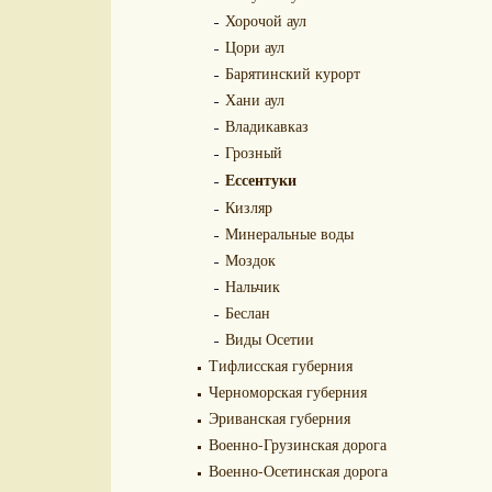
Хорочой аул
Цори аул
Барятинский курорт
Хани аул
Владикавказ
Грозный
Ессентуки
Кизляр
Минеральные воды
Моздок
Нальчик
Беслан
Виды Осетии
Тифлисская губерния
Черноморская губерния
Эриванская губерния
Военно-Грузинская дорога
Военно-Осетинская дорога