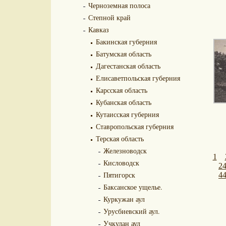
Черноземная полоса
Степной край
Кавказ
Бакинская губерния
Батумская область
Дагестанская область
Елисаветпольская губерния
Карсская область
Кубанская область
Кутаисская губерния
Ставропольская губерния
Терская область
Железноводск
1
Кисловодск
2
Пятигорск
4
Баксанское ущелье.
Куркужан аул
Урусбиевский аул.
Учкулан аул