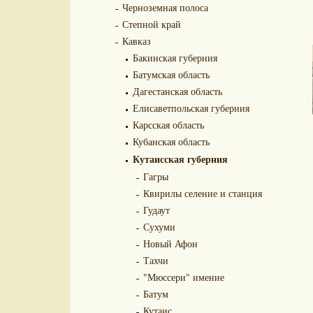
Черноземная полоса
Степной край
Кавказ
Бакинская губерния
Батумская область
Дагестанская область
Елисаветпольская губерния
Карсская область
Кубанская область
Кутаисская губерния
Гагры
Квирилы селение и станция
Гудаут
Сухуми
Новый Афон
Тахчи
"Мюссери" имение
Батум
Кутаис