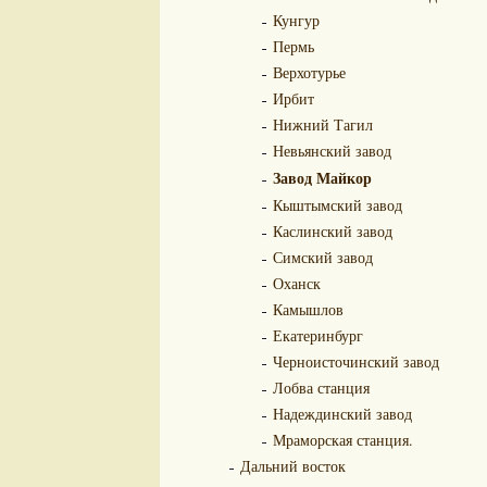
Кунгур
Пермь
Верхотурье
Ирбит
Нижний Тагил
Невьянский завод
Завод Майкор
Кыштымский завод
Каслинский завод
Симский завод
Оханск
Камышлов
Екатеринбург
Черноисточинский завод
Лобва станция
Надеждинский завод
Мраморская станция.
Дальний восток