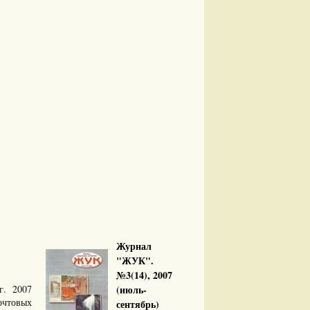
Журнал
"ЖУК".
№3(14), 2007
рг. 2007
(июль-
очтовых
сентябрь)