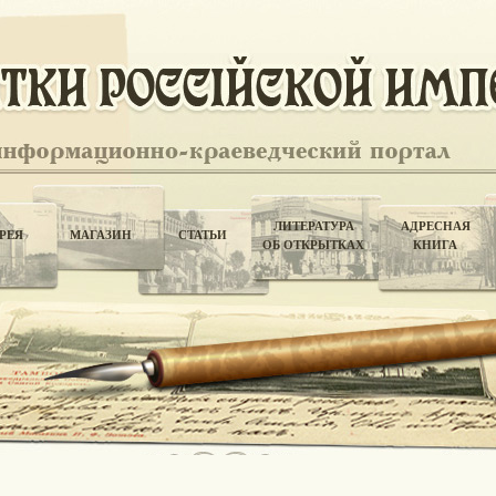
ЛИТЕРАТУРА
АДРЕСНАЯ
РЕЯ
МАГАЗИН
СТАТЬИ
ОБ ОТКРЫТКАХ
КНИГА