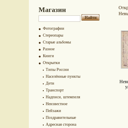
Магазин
Отк
Невь
Фотографии
Стереопары
Старые альбомы
Разное
Книги
Открытки
Типы России
Населённые пункты
Нев
Дети
у
Транспорт
Надписи, штемпеля
Неизвестное
Пейзажи
Поздравительные
Адресная сторона