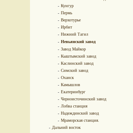
Кунгур
Пермь
Верхотурье
Ирбит
Нижний Тагил
Невьянский завод
Завод Майкор
Кыштымский завод
Каслинский завод
Симский завод
Оханск
Камышлов
Екатеринбург
Черноисточинский завод
Лобва станция
Надеждинский завод
Мраморская станция.
Дальний восток