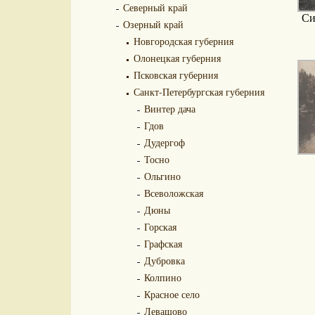
Северный край
Си
Озерный край
Новгородская губерния
Олонецкая губерния
Псковская губерния
Санкт-Петербургская губерния
Винтер дача
Гдов
Дудергоф
Тосно
Ольгино
Всеволожская
Дюны
Горская
Графская
Дубровка
Колпино
Красное село
Левашово