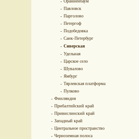
Ораниенбаум
Павловск
Парголово
Петергоф
Подобедовка
Санк-Петербург
Сиверская
Удельная
Царское село
Шувалово
Ямбург
Тярлевская платформа
Пулково
Финляндия
Прибалтийский край
Привислинский край
Западный край
Центральное пространство
Черноземная полоса