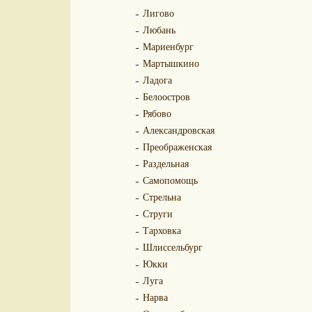
Лигово
Любань
Мариенбург
Мартышкино
Ладога
Белоостров
Рябово
Александровская
Преображенская
Раздельная
Самопомощь
Стрельна
Струги
Тарховка
Шлиссельбург
Юкки
Луга
Нарва