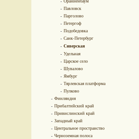
Ораниенбаум
Павловск
Парголово
Петергоф
Подобедовка
Санк-Петербург
Сиверская
Удельная
Царское село
Шувалово
Ямбург
Тярлевская платформа
Пулково
Финляндия
Прибалтийский край
Привислинский край
Западный край
Центральное пространство
Черноземная полоса