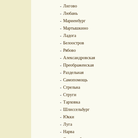
Лигово
Любань
Мариенбург
Мартышкино
Ладога
Белоостров
Рябово
Александровская
Преображенская
Раздельная
Самопомощь
Стрельна
Струги
Тарховка
Шлиссельбург
Юкки
Луга
Нарва