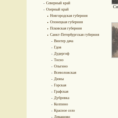
Северный край
Си
Озерный край
Новгородская губерния
Олонецкая губерния
Псковская губерния
Санкт-Петербургская губерния
Винтер дача
Гдов
Дудергоф
Тосно
Ольгино
Всеволожская
Дюны
Горская
Графская
Дубровка
Колпино
Красное село
Левашово