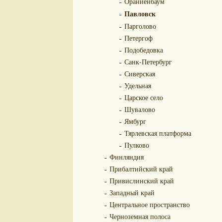
Ораниенбаум
Павловск
Парголово
Петергоф
Подобедовка
Санк-Петербург
Сиверская
Удельная
Царское село
Шувалово
Ямбург
Тярлевская платформа
Пулково
Финляндия
Прибалтийский край
Привислинский край
Западный край
Центральное пространство
Черноземная полоса