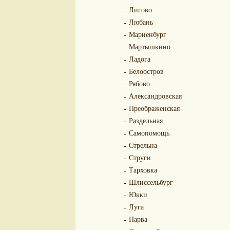
Лигово
Любань
Мариенбург
Мартышкино
Ладога
Белоостров
Рябово
Александровская
Преображенская
Раздельная
Самопомощь
Стрельна
Струги
Тарховка
Шлиссельбург
Юкки
Луга
Нарва