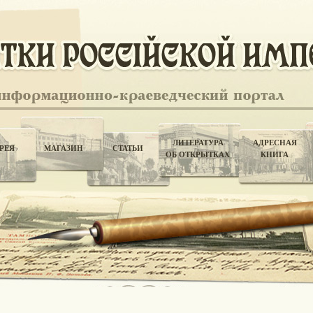
ЛИТЕРАТУРА
АДРЕСНАЯ
РЕЯ
МАГАЗИН
СТАТЬИ
ОБ ОТКРЫТКАХ
КНИГА