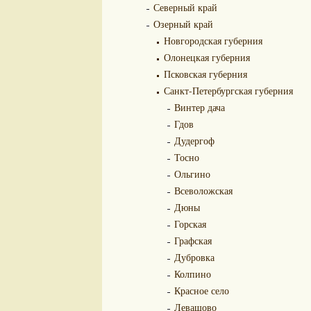
Северный край
Озерный край
Новгородская губерния
Олонецкая губерния
Псковская губерния
Санкт-Петербургская губерния
Винтер дача
Гдов
Дудергоф
Тосно
Ольгино
Всеволожская
Дюны
Горская
Графская
Дубровка
Колпино
Красное село
Левашово