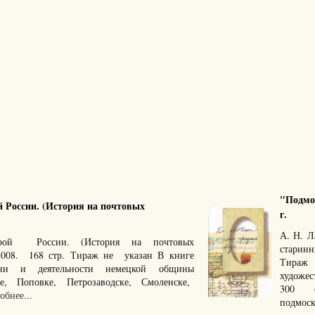
"Подмос
й России. (История на почтовых
г.
А. Н. Л
арой России. (История на почтовых
старинн
2008. 168 стр. Тираж не указан В книге
Тираж
зни и деятельности немецкой общины
художе
ве, Поповке, Петрозаводске, Смоленске,
300 с
обнее...
подмоск