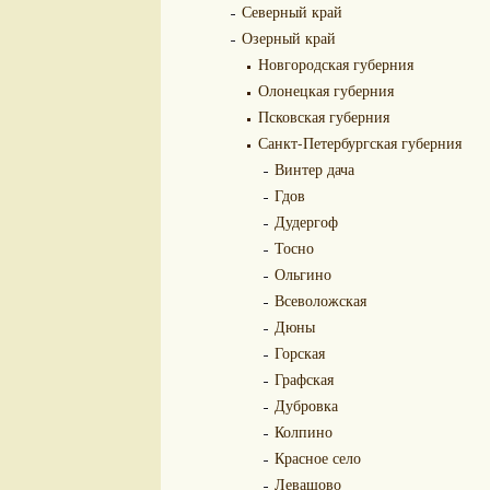
Северный край
Озерный край
Новгородская губерния
Олонецкая губерния
Псковская губерния
Санкт-Петербургская губерния
Винтер дача
Гдов
Дудергоф
Тосно
Ольгино
Всеволожская
Дюны
Горская
Графская
Дубровка
Колпино
Красное село
Левашово