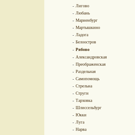
Лигово
Любань
Мариенбург
Мартышкино
Ладога
Белоостров
Рябово
Александровская
Преображенская
Раздельная
Самопомощь
Стрельна
Струги
Тарховка
Шлиссельбург
Юкки
Луга
Нарва