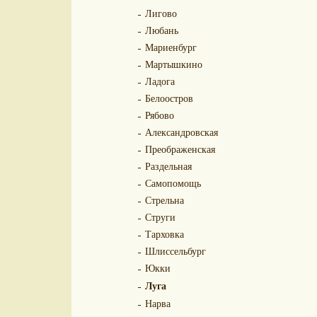
Лигово
Любань
Мариенбург
Мартышкино
Ладога
Белоостров
Рябово
Александровская
Преображенская
Раздельная
Самопомощь
Стрельна
Струги
Тарховка
Шлиссельбург
Юкки
Луга
Нарва