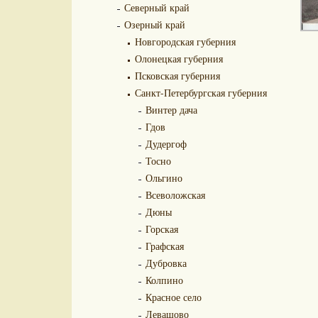
Северный край
Озерный край
Новгородская губерния
Олонецкая губерния
Псковская губерния
Санкт-Петербургская губерния
Винтер дача
Гдов
Дудергоф
Тосно
Ольгино
Всеволожская
Дюны
Горская
Графская
Дубровка
Колпино
Красное село
Левашово