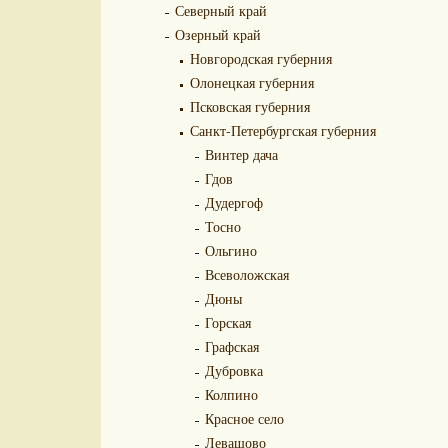
Северный край
Озерный край
Новгородская губерния
Олонецкая губерния
Псковская губерния
Санкт-Петербургская губерния
Винтер дача
Гдов
Дудергоф
Тосно
Ольгино
Всеволожская
Дюны
Горская
Графская
Дубровка
Колпино
Красное село
Левашово