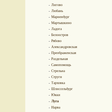
Лигово
Любань
Мариенбург
Мартышкино
Ладога
Белоостров
Рябово
Александровская
Преображенская
Раздельная
Самопомощь
Стрельна
Струги
Тарховка
Шлиссельбург
Юкки
Луга
Нарва