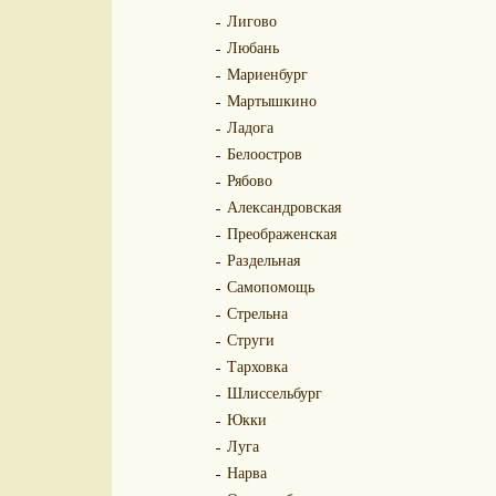
Лигово
Любань
Мариенбург
Мартышкино
Ладога
Белоостров
Рябово
Александровская
Преображенская
Раздельная
Самопомощь
Стрельна
Струги
Тарховка
Шлиссельбург
Юкки
Луга
Нарва