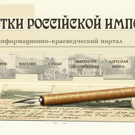
ЛИТЕРАТУРА
АДРЕСНАЯ
РЕЯ
МАГАЗИН
СТАТЬИ
ОБ ОТКРЫТКАХ
КНИГА