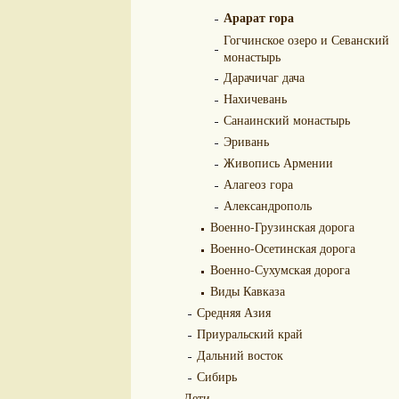
Арарат гора
Гогчинское озеро и Севанский
монастырь
Дарачичаг дача
Нахичевань
Санаинский монастырь
Эривань
Живопись Армении
Алагеоз гора
Александрополь
Военно-Грузинская дорога
Военно-Осетинская дорога
Военно-Сухумская дорога
Виды Кавказа
Средняя Азия
Приуральский край
Дальний восток
Сибирь
Дети