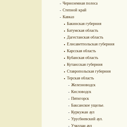
Черноземная полоса
Степной край
Кавказ
Бакинская губерния
Батумская область
Дагестанская область
Елисаветпольская губерния
Карсская область
Кубанская область
Кутаисская губерния
Ставропольская губерния
Терская область
Железноводск
Кисловодск
Пятигорск
Баксанское ущелье.
Куркужан аул
Урусбиевский аул.
Учкулан аул