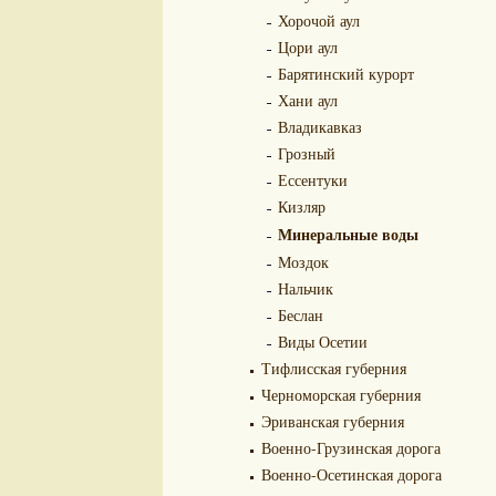
Хорочой аул
Цори аул
Барятинский курорт
Хани аул
Владикавказ
Грозный
Ессентуки
Кизляр
Минеральные воды
Моздок
Нальчик
Беслан
Виды Осетии
Тифлисская губерния
Черноморская губерния
Эриванская губерния
Военно-Грузинская дорога
Военно-Осетинская дорога