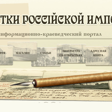
ЛИТЕРАТУРА
АДРЕСНАЯ
РЕЯ
МАГАЗИН
СТАТЬИ
ОБ ОТКРЫТКАХ
КНИГА