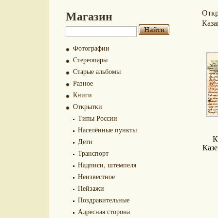
Магазин
Отк
Каза
Фотографии
Стереопары
Старые альбомы
Разное
Книги
Открытки
Типы России
Населённые пункты
К
Дети
Казе
Транспорт
Надписи, штемпеля
Неизвестное
Пейзажи
Поздравительные
Адресная сторона