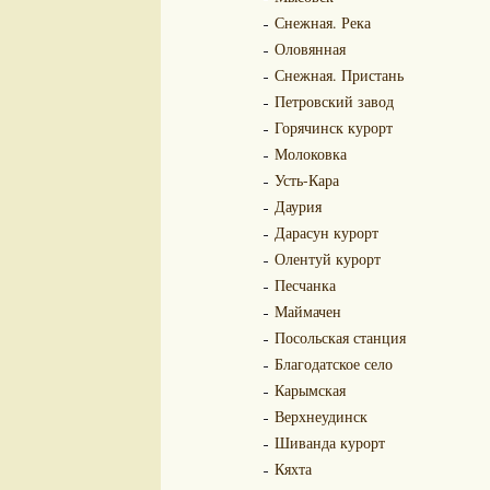
Снежная. Река
Оловянная
Снежная. Пристань
Петровский завод
Горячинск курорт
Молоковка
Усть-Кара
Даурия
Дарасун курорт
Олентуй курорт
Песчанка
Маймачен
Посольская станция
Благодатское село
Карымская
Верхнеудинск
Шиванда курорт
Кяхта