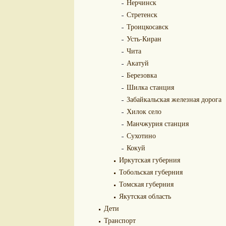
Нерчинск
Стретенск
Троицкосавск
Усть-Киран
Чита
Акатуй
Березовка
Шилка станция
Забайкальская железная дорога
Хилок село
Манчжурия станция
Сухотино
Кокуй
Иркутская губерния
Тобольская губерния
Томская губерния
Якутская область
Дети
Транспорт