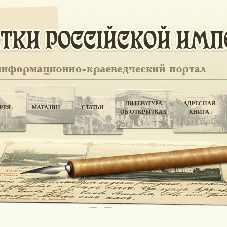
ЛИТЕРАТУРА
АДРЕСНАЯ
РЕЯ
МАГАЗИН
СТАТЬИ
ОБ ОТКРЫТКАХ
КНИГА