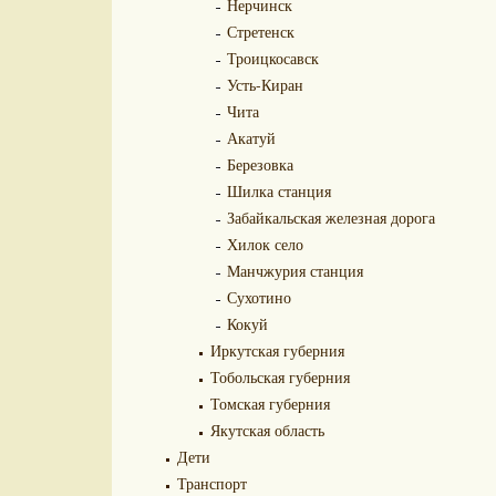
Нерчинск
Стретенск
Троицкосавск
Усть-Киран
Чита
Акатуй
Березовка
Шилка станция
Забайкальская железная дорога
Хилок село
Манчжурия станция
Сухотино
Кокуй
Иркутская губерния
Тобольская губерния
Томская губерния
Якутская область
Дети
Транспорт