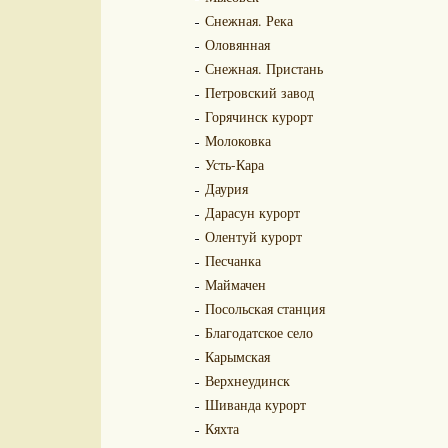
Снежная. Река
Оловянная
Снежная. Пристань
Петровский завод
Горячинск курорт
Молоковка
Усть-Кара
Даурия
Дарасун курорт
Олентуй курорт
Песчанка
Маймачен
Посольская станция
Благодатское село
Карымская
Верхнеудинск
Шиванда курорт
Кяхта