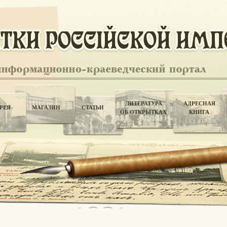
ЛИТЕРАТУРА
АДРЕСНАЯ
РЕЯ
МАГАЗИН
СТАТЬИ
ОБ ОТКРЫТКАХ
КНИГА