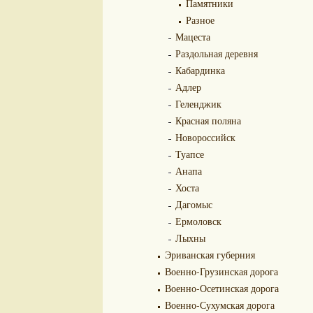
Памятники
Разное
Мацеста
Раздольная деревня
Кабардинка
Адлер
Геленджик
Красная поляна
Новороссийск
Туапсе
Анапа
Хоста
Дагомыс
Ермоловск
Лыхны
Эриванская губерния
Военно-Грузинская дорога
Военно-Осетинская дорога
Военно-Сухумская дорога