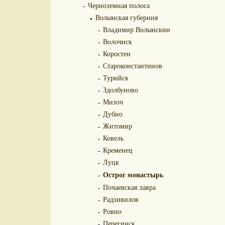
Черноземная полоса
Волынская губерния
Владимир Волынскии
Волочиск
Коростен
Староконстантинов
Турийск
Здолбуново
Мизоч
Дубно
Житомир
Ковель
Кременец
Луцк
Острог монастырь
Почаевская лавра
Радзивилов
Ровно
Перегинск