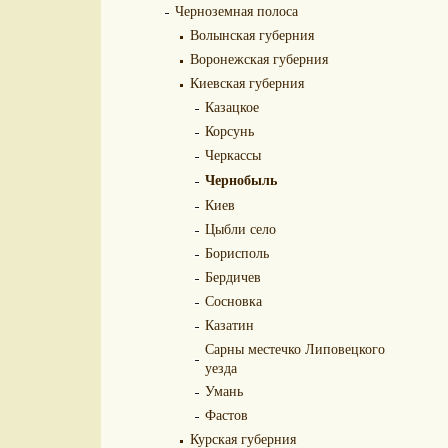
Черноземная полоса
Волынская губерния
Воронежская губерния
Киевская губерния
Казацкое
Корсунь
Черкассы
Чернобыль
Киев
Цыбли село
Борисполь
Бердичев
Сосновка
Казатин
Сарны местечко Липовецкого
уезда
Умань
Фастов
Курская губерния