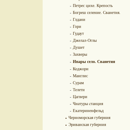
Петрес цихе. Крепость
Богреш селение. Сванетия.
Глдани
Гори
Гудаут
Джелал-Оглы
Душет
Захверы
Ипары село. Сванетия
Коджори
Манглис
Сурам
Телети
Цагвери
Чиатуры cтанция
Екатериненфельд
Черноморская губерния
Эриванская губерния