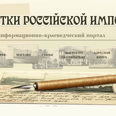
ЛИТЕРАТУРА
АДРЕСНАЯ
РЕЯ
МАГАЗИН
СТАТЬИ
ОБ ОТКРЫТКАХ
КНИГА