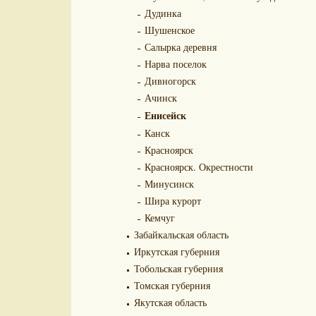
Дудинка
Шушенское
Салырка деревня
Нарва поселок
Дивногорск
Ачинск
Енисейск
Канск
Красноярск
Красноярск. Окрестности
Минусинск
Шира курорт
Кемчуг
Забайкальская область
Иркутская губерния
Тобольская губерния
Томская губерния
Якутская область