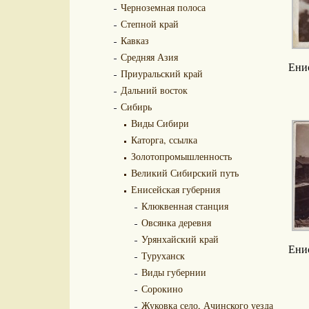
Черноземная полоса
Степной край
Кавказ
Средняя Азия
Ени
Приуральский край
Дальний восток
Сибирь
Виды Сибири
Каторга, ссылка
Золотопромышленность
Великий Сибирский путь
Енисейская губерния
Клюквенная станция
Овсянка деревня
Урянхайский край
Ени
Туруханск
Виды губернии
Сорокино
Жуковка село, Ачинского уезда