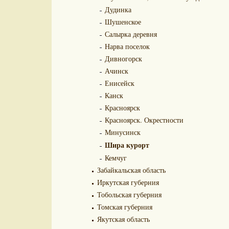
Дудинка
Шушенское
Салырка деревня
Нарва поселок
Дивногорск
Ачинск
Енисейск
Канск
Красноярск
Красноярск. Окрестности
Минусинск
Шира курорт
Кемчуг
Забайкальская область
Иркутская губерния
Тобольская губерния
Томская губерния
Якутская область