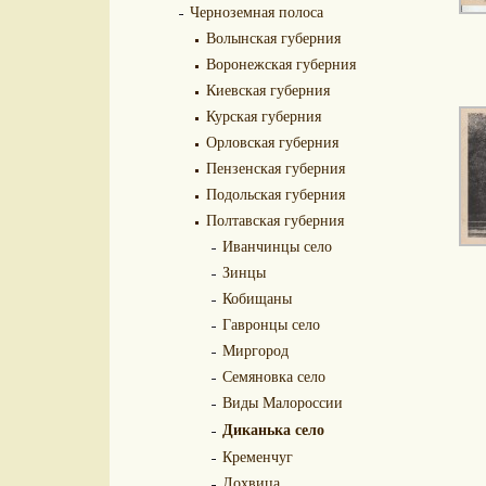
Черноземная полоса
Волынская губерния
Воронежская губерния
Киевская губерния
Курская губерния
Орловская губерния
Пензенская губерния
Подольская губерния
Полтавская губерния
Иванчинцы село
Зинцы
Кобищаны
Гавронцы село
Миргород
Семяновка село
Виды Малороссии
Диканька село
Кременчуг
Лохвица