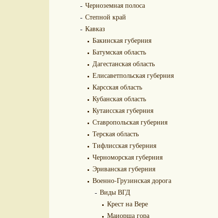
Черноземная полоса
Степной край
Кавказ
Бакинская губерния
Батумская область
Дагестанская область
Елисаветпольская губерния
Карсская область
Кубанская область
Кутаисская губерния
Ставропольская губерния
Терская область
Тифлисская губерния
Черноморская губерния
Эриванская губерния
Военно-Грузинская дорога
Виды ВГД
Крест на Вере
Маиорша гора