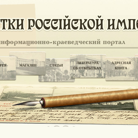
ЛИТЕРАТУРА
АДРЕСНАЯ
РЕЯ
МАГАЗИН
СТАТЬИ
ОБ ОТКРЫТКАХ
КНИГА