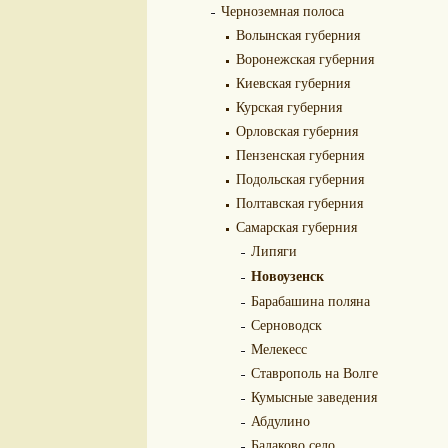
Черноземная полоса
Волынская губерния
Воронежская губерния
Киевская губерния
Курская губерния
Орловская губерния
Пензенская губерния
Подольская губерния
Полтавская губерния
Самарская губерния
Липяги
Новоузенск
Барабашина поляна
Серноводск
Мелекесс
Ставрополь на Волге
Кумысные заведения
Абдулино
Балаково село