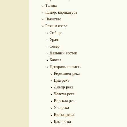
Танцы
Юмор, карикатура
Пьянство
Реки и озера
Сибирь
Урал
Север
Дальний восток
Кавказ
Центральная часть
Кержинец река
Цна река
Днепр река
Челсма река
Ворскла река
Уча река
Волга река
Кама река