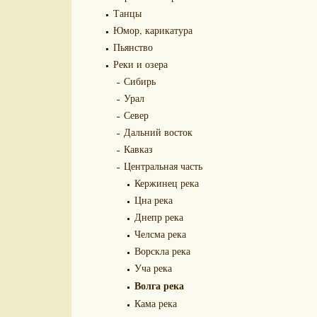
Танцы
Юмор, карикатура
Пьянство
Реки и озера
Сибирь
Урал
Север
Дальний восток
Кавказ
Центральная часть
Кержинец река
Цна река
Днепр река
Челсма река
Ворскла река
Уча река
Волга река
Кама река