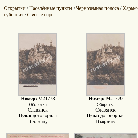
Открытки
Населённые пункты
Черноземная полоса
Харько
/
/
/
губерния
Святые горы
/
Номер:
M21778
Номер:
M21779
Оборотка
Оборотка
Славянск
Славянск
Цена:
договорная
Цена:
договорная
В корзину
В корзину