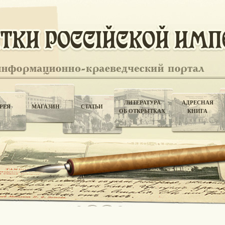
ЛИТЕРАТУРА
АДРЕСНАЯ
РЕЯ
МАГАЗИН
СТАТЬИ
ОБ ОТКРЫТКАХ
КНИГА