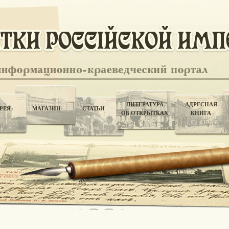
ЛИТЕРАТУРА
АДРЕСНАЯ
РЕЯ
МАГАЗИН
СТАТЬИ
ОБ ОТКРЫТКАХ
КНИГА