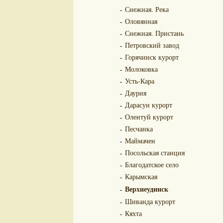
Снежная. Река
Оловянная
Снежная. Пристань
Петровский завод
Горячинск курорт
Молоковка
Усть-Кара
Даурия
Дарасун курорт
Олентуй курорт
Песчанка
Маймачен
Посольская станция
Благодатское село
Карымская
Верхнеудинск
Шиванда курорт
Кяхта