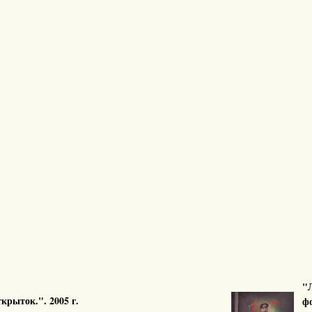
"Л
крыток.". 2005 г.
фо