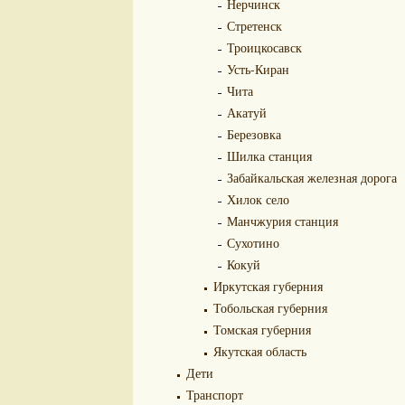
Нерчинск
Стретенск
Троицкосавск
Усть-Киран
Чита
Акатуй
Березовка
Шилка станция
Забайкальская железная дорога
Хилок село
Манчжурия станция
Сухотино
Кокуй
Иркутская губерния
Тобольская губерния
Томская губерния
Якутская область
Дети
Транспорт