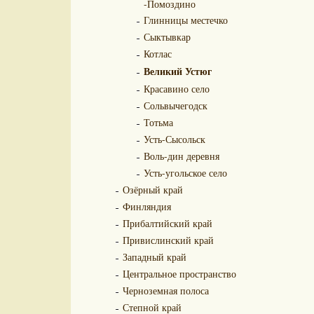
-Помоздино
Глинницы местечко
Сыктывкар
Котлас
Великий Устюг
Красавино село
Сольвычегодск
Тотьма
Усть-Сысольск
Воль-дин деревня
Усть-угольское село
Озёрный край
Финляндия
Прибалтийский край
Привислинский край
Западный край
Центральное пространство
Черноземная полоса
Степной край