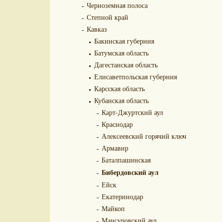
Черноземная полоса
Степной край
Кавказ
Бакинская губерния
Батумская область
Дагестанская область
Елисаветпольская губерния
Карсская область
Кубанская область
Карт-Джуртский аул
Краснодар
Алексеевский горячий ключ
Армавир
Баталпашинская
Бибердовский аул
Ейск
Екатеринодар
Майкоп
Мансуровский аул