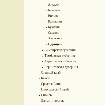
Аткарск
Балашов
Вольск
Камышин
Кузнецк
Саратов
Хвалынск
Царицын
Симбирская губерния
Тамбовская губерния
Харьковская губерния
Черниговская губерния
Степной край
Кавказ
Средняя Азия
Приуральский край
Сибирь
Дальний восток