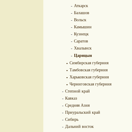
Аткарск
Балашов
Вольск
Камышин
Кузнецк
Саратов
Хвалынск
Царицын
Симбирская губерния
Тамбовская губерния
Харьковская губерния
Черниговская губерния
Степной край
Кавказ
Средняя Азия
Приуральский край
Сибирь
Дальний восток