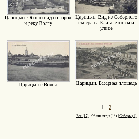
Царицын. Вид из Соборного
Царицын. Общий вид на город
сквера на Елизаветинской
и реку Волгу
улице
Царицын. Базарная площадь
Царицын с Волги
1
2
Все (17)
|
Общие виды (16)
|
Соборы (1)