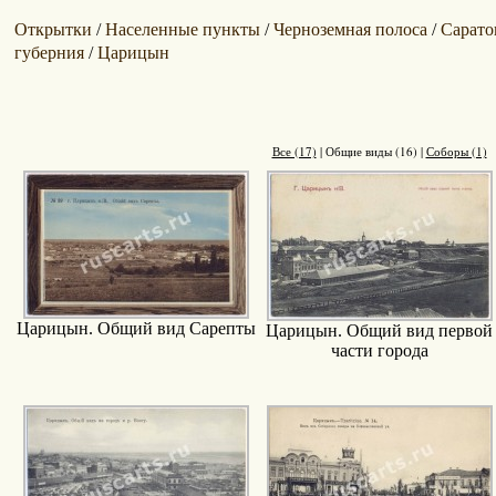
Открытки
Населенные пункты
Черноземная полоса
Сарато
/
/
/
губерния
Царицын
/
Все (17)
|
Общие виды (16)
|
Соборы (1)
Царицын. Общий вид Сарепты
Царицын. Общий вид первой
части города