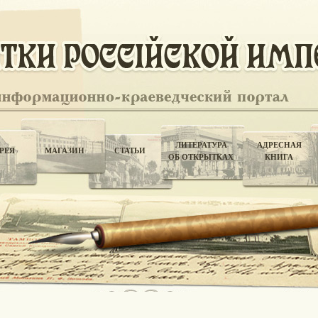
ЛИТЕРАТУРА
АДРЕСНАЯ
РЕЯ
МАГАЗИН
СТАТЬИ
ОБ ОТКРЫТКАХ
КНИГА