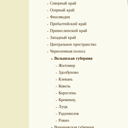
Северный край
Озерный край
Финляндия
Прибалтийский край
Привислинский край
Западный край
Центральное пространство
Черноземная полоса
Волынская губерния
Житомир
Здолбуново
Клевань
Ковель
Коростень
Кременец
Луцк
Радзивилов
Ровно
Воронежская губерния