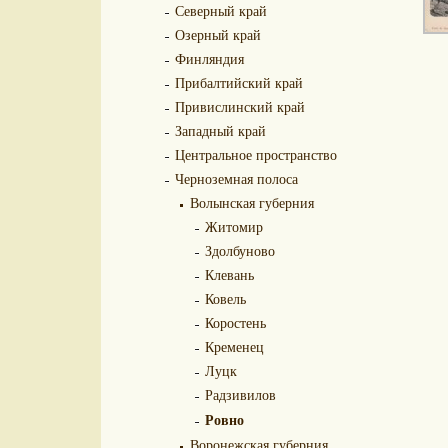
Северный край
Озерный край
Финляндия
Прибалтийский край
Привислинский край
Западный край
Центральное пространство
Черноземная полоса
Волынская губерния
Житомир
Здолбуново
Клевань
Ковель
Коростень
Кременец
Луцк
Радзивилов
Ровно
Воронежская губерния