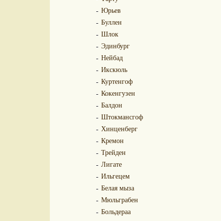
Юрьев
Буллен
Шлок
Эдинбург
Нейбад
Икскюль
Куртенгоф
Кокенгузен
Балдон
Штокмансгоф
Хинценберг
Кремон
Трейден
Лигате
Ильгецем
Белая мыза
Мюльграбен
Больдераа