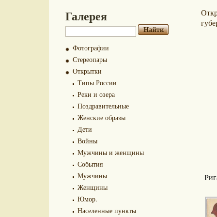
Галерея
Отк
губе
Фотографии
Стереопары
Открытки
Типы России
Реки и озера
Поздравительные
Женские образы
Дети
Войны
Мужчины и женщины
События
Мужчины
Риг
Женщины
Юмор.
Населенные пункты