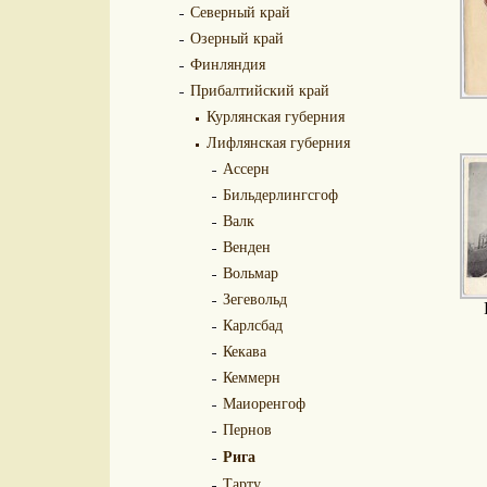
Северный край
Озерный край
Финляндия
Прибалтийский край
Курлянская губерния
Лифлянская губерния
Ассерн
Бильдерлингсгоф
Валк
Венден
Вольмар
Зегевольд
Карлсбад
Кекава
Кеммерн
Маиоренгоф
Пернов
Рига
Тарту