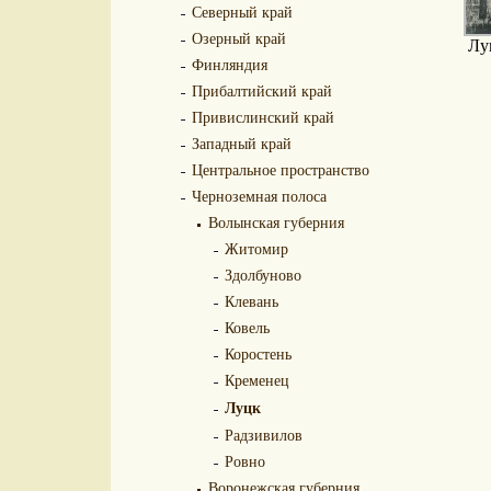
Северный край
Озерный край
Лу
Финляндия
Прибалтийский край
Привислинский край
Западный край
Центральное пространство
Черноземная полоса
Волынская губерния
Житомир
Здолбуново
Клевань
Ковель
Коростень
Кременец
Луцк
Радзивилов
Ровно
Воронежская губерния