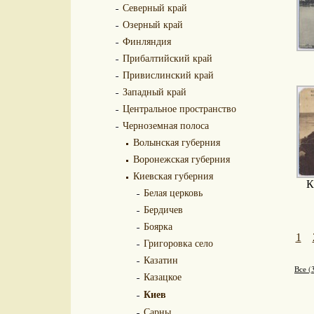
Северный край
Озерный край
Финляндия
Прибалтийский край
Привислинский край
Западный край
Центральное пространство
Черноземная полоса
Волынская губерния
Воронежская губерния
Киевская губерния
К
Белая церковь
Бердичев
Боярка
1
Григоровка село
Казатин
Все (
Казацкое
Киев
Сарны