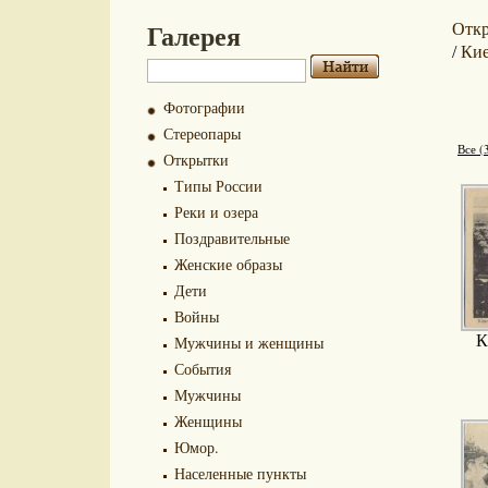
Галерея
Отк
Ки
/
Фотографии
Стереопары
Все (
Открытки
Типы России
Реки и озера
Поздравительные
Женские образы
Дети
Войны
К
Мужчины и женщины
События
Мужчины
Женщины
Юмор.
Населенные пункты