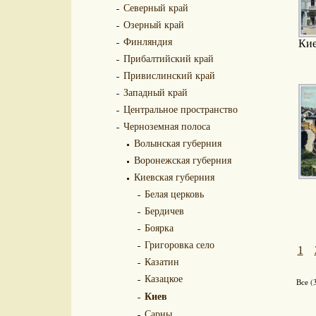
Северный край
Озерный край
Финляндия
Кие
Прибалтийский край
Привислинский край
Западный край
Центральное пространство
Черноземная полоса
Волынская губерния
Воронежская губерния
Киевская губерния
Белая церковь
Бердичев
Боярка
Григоровка село
1
Казатин
Казацкое
Все (
Киев
Сарны