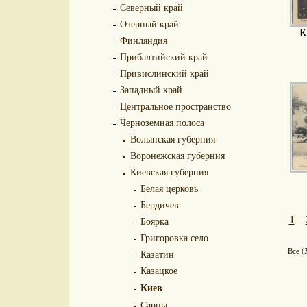
Северный край
Озерный край
К
Финляндия
Прибалтийский край
Привислинский край
Западный край
Центральное пространство
Черноземная полоса
Волынская губерния
Воронежская губерния
Киевская губерния
Белая церковь
Бердичев
1
Боярка
Григоровка село
Все (
Казатин
Казацкое
Киев
Сарны