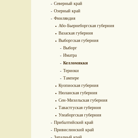
Северный край
Озерный край
Финляндия
Або-Бьернеборгская губерния
Вазаская губерния
Выборгская губерния
Выборг
Иматра
Келломякки
Териоки
Тампере
Куопиоская губерния
Нюланская губерния
Сен-Михельская губерния
Тавастгуская губерния
Улеаборгская губерния
Прибалтийский край
Привислинский край
Западный край