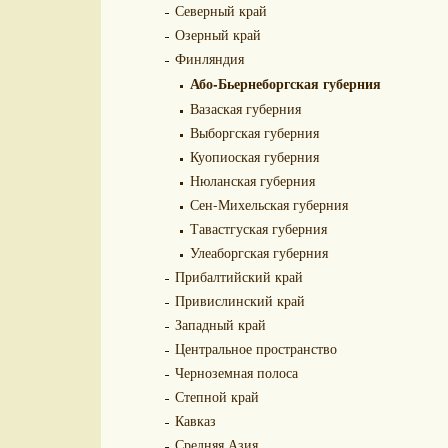
Северный край
Озерный край
Финляндия
Або-Бьернеборгская губерния
Вазаская губерния
Выборгская губерния
Куопиоская губерния
Нюланская губерния
Сен-Михельская губерния
Тавастгуская губерния
Улеаборгская губерния
Прибалтийский край
Привислинский край
Западный край
Центральное пространство
Черноземная полоса
Степной край
Кавказ
Средняя Азия