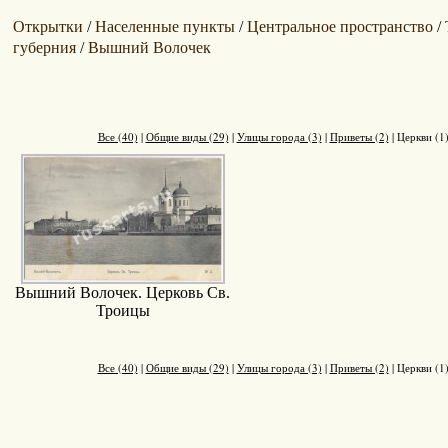
Открытки
Населенные пункты
Центральное пространство
/
/
/
губерния
Вышний Волочек
/
Все (40)
|
Общие виды (29)
|
Улицы города (3)
|
Приветы (2)
|
Церкви (1
Вышний Волочек. Церковь Св.
Троицы
Все (40)
|
Общие виды (29)
|
Улицы города (3)
|
Приветы (2)
|
Церкви (1