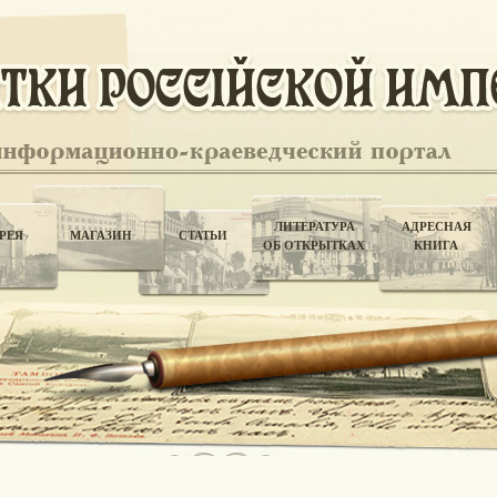
ЛИТЕРАТУРА
АДРЕСНАЯ
РЕЯ
МАГАЗИН
СТАТЬИ
ОБ ОТКРЫТКАХ
КНИГА