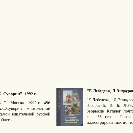
"Е.Лебедева, Л.Эндауров
 Cуворин". 1992 г.
"Е.Лебедева, Л.Эндау
к. ". Москва. 1992 г. 496
Загорский, В. Б. Лебе
А.С.Суворин - многолетний
Зворыкин. Каталог почт
самой влиятельной русской
г. 56 стр. Тираж 1
бнее...
иллюстрированных почто