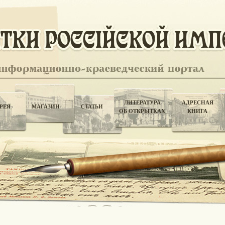
ЛИТЕРАТУРА
АДРЕСНАЯ
РЕЯ
МАГАЗИН
СТАТЬИ
ОБ ОТКРЫТКАХ
КНИГА