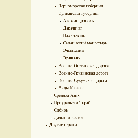
Черноморская губерния
Эриванская губерния
Александрополь
Дарачичаг
Нахичевань
Санаинский монастырь
Эчмиадзин
Эривань
Военно-Осетинская дорога
Военно-Грузинская дорога
Военно-Сухумская дорога
Виды Кавказа
Средняя Азия
Приуральский край
Сибирь
Дальний восток
Другие страны