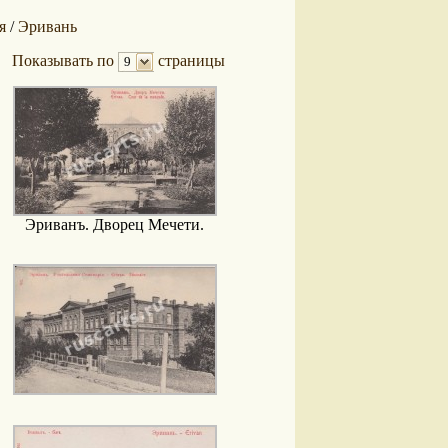
я
Эривань
/
Показывать по
страницы
9
Эриванъ. Дворец Мечети.