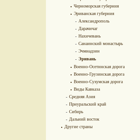
Черноморская губерния
Эриванская губерния
Александрополь
Дарачичаг
Нахичевань
Санаинский монастырь
Эчмиадзин
Эривань
Военно-Осетинская дорога
Военно-Грузинская дорога
Военно-Сухумская дорога
Виды Кавказа
Средняя Азия
Приуральский край
Сибирь
Дальний восток
Другие страны