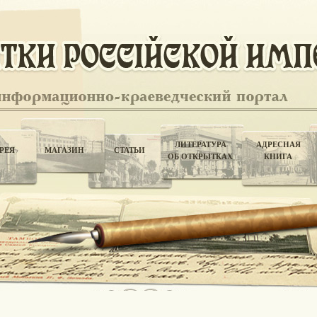
ЛИТЕРАТУРА
АДРЕСНАЯ
РЕЯ
МАГАЗИН
СТАТЬИ
ОБ ОТКРЫТКАХ
КНИГА